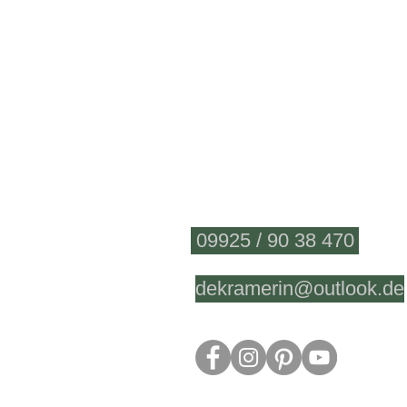
Fragen?
09925 / 90 38 470
dekramerin@outlook.de